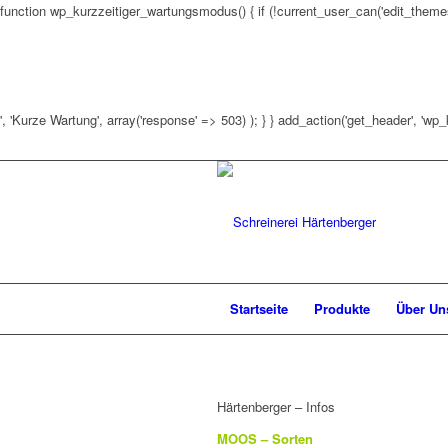
function wp_kurzzeitiger_wartungsmodus() { if (!current_user_can('edit_themes')
', 'Kurze Wartung', array('response' => 503) ); } } add_action('get_header', 'w
Startseite
Produkte
Über Un
Härtenberger – Infos
MOOS – Sorten