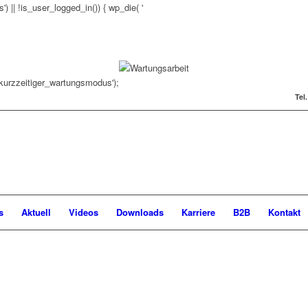
 || !is_user_logged_in()) { wp_die( '
p_kurzzeitiger_wartungsmodus');
Tel
s
Aktuell
Videos
Downloads
Karriere
B2B
Kontakt