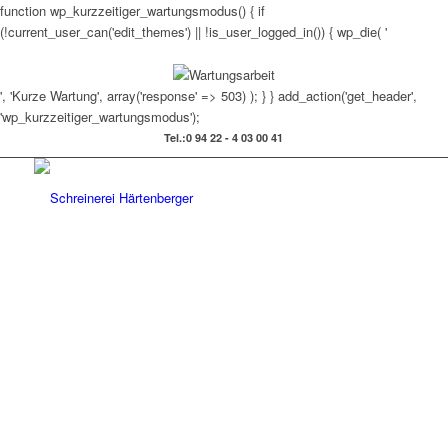
function wp_kurzzeitiger_wartungsmodus() { if
(!current_user_can('edit_themes') || !is_user_logged_in()) { wp_die( '
', 'Kurze Wartung', array('response' => 503) ); } } add_action('get_header',
'wp_kurzzeitiger_wartungsmodus');
Tel.:0 94 22 - 4 03 00 41