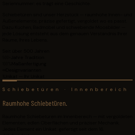
Seriennummer: es trägt eine Geschichte.
Schiebetüren sind unser Herzstück — raumhohe Innen- und
Außenelemente, präzise gefertigt, vergoldet wo es passt.
Dazu Küchen, Badmöbel und schwebende Moosbilder —
jede Lösung entsteht aus dem genauen Verständnis Ihrer
Räume, Ihres Lebens.
Seit über 500 Jahren
500+
Jahre Tradition
100%
Maßanfertigung
∞
Designvarianten
1
Unikat — Ihr Unikat
Schiebetüren · Innenbereich
Raumhohe Schiebetüren.
Raumhohe Schiebetüren im Innenbereich — mit vergoldeten
Elementen, edlen Oberflächen und präziser Mechanik.
Jedes Element ein Unikat, gefertigt seit dem 16.