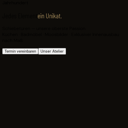
Jahrhundert
Jedes Element
ein Unikat.
Schiebetüren — unsere oberste Passion.
Küchen · Badmöbel · Moosbilder · Exklusiver Innenausbau
nach Maß
Unser Atelier
Termin vereinbaren